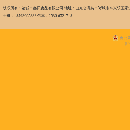
版权所有：诸城市鑫贝食品有限公司 地址：山东省潍坊市诸城市辛兴镇匡家
手机：18563695888 传真：0536-6521718
鲁公网安
鲁I