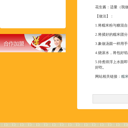
花生酱：适量（我
【做法】：
1.将糯米粉与糖
2.将揉好的糯米
3.象做汤圆一样
4.烧滚水，将包
5.待煮得浮上水面
好吃。
网站相关链接：
糯